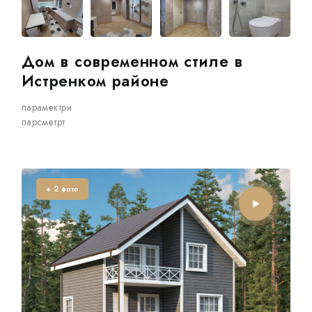
Дом в современном стиле в
Истренком районе
парамектри
парсметрт
+
фото
2