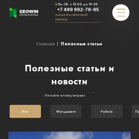
Пн-Cб: с 10:00 до 19:00
+7 499 992-79-95
ЗАКАЗАТЬ ОБРАТНЫЙ
ЗВОНОК
Главная
Полезные статьи
РАСЧЕТ СТОИМОСТИ
ПОРТФОЛИО
Полезные статьи и
ЭКСКУРСИЯ
новости
НАШИ ПРЕИМУЩЕСТВА
Листайте влево/вправо
ПРОЦЕСС
Все
Фундамент
Работа
П
КОМАНДА